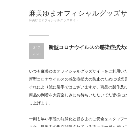
Home
お知らせ
新型コロナウイルスの感染症拡大の防止
麻美ゆまオフィシャルグッズ
麻美ゆまオフィシャルグッズサイト
お知らせ
新型コロナウイルスの感染症拡大
3.17
2020
いつも麻美ゆまオフィシャルグッズサイトをご利用い
新型コロナウイルスの感染症拡大の防止のために従業
それにより誠に勝手ではございますが、商品の製作及
商品の到着を大変楽しみにお待ちいただいてた皆様に
し上げます。
一刻も早い事態の沈静化と皆さまのご安全をスタッフ
また、世界中の現在闘病されている方々の一日も早い